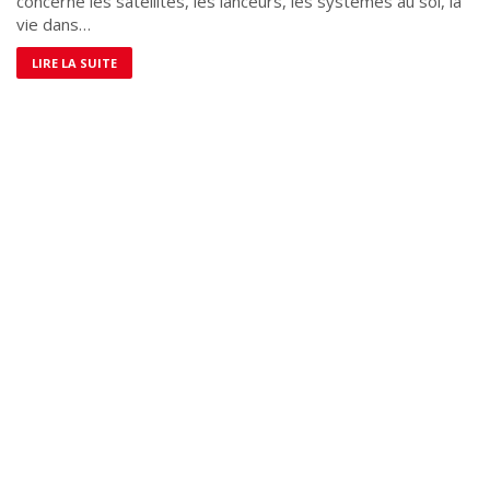
concerne les satellites, les lanceurs, les systèmes au sol, la
vie dans…
LIRE LA SUITE