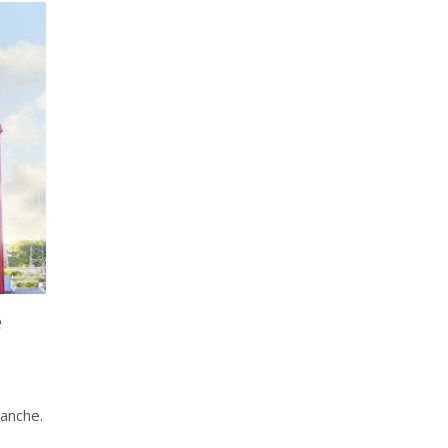
e
lanche.